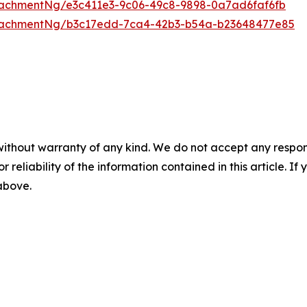
achmentNg/e3c411e3-9c06-49c8-9898-0a7ad6faf6fb
tachmentNg/b3c17edd-7ca4-42b3-b54a-b23648477e85
without warranty of any kind. We do not accept any responsib
r reliability of the information contained in this article. I
 above.