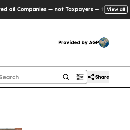
 — not Taxpayers — the Chance to Cash in on Pub
View all
Provided by AGP
Share